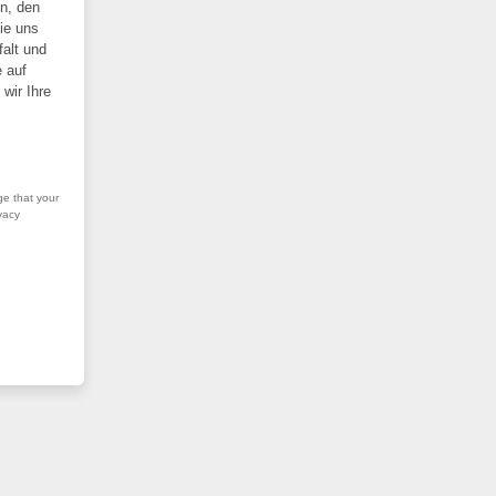
en, den
Sie uns
falt und
 auf
wir Ihre
ge that your
vacy