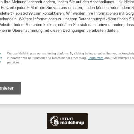
n Ihre Meinung jederzeit ändern, indem Sie auf den Abbestellungs-Link klick
r Fußzeile jeder E-Mail, die Sie von uns erhalten, finden können, oder indem 
sletter@lebistrot99.com kontaktieren. Wir werden Ihre Informationen mit Sorg
ehandeln. Weitere Informationen zu unseren Datenschutzpraktiken finden Sie
ebsite. Indem Sie unten klicken, erklären Sie sich damit einverstanden, dass 
onen in Übereinstimmung mit diesen Bedingungen verarbeiten dürfen.
We use Mailchimp as our marketing platform. By clicking below to subscribe, you acknowled
information will be transferred to Mailchimp for processing.
Learn more
about Mailchimp's pri
practices.