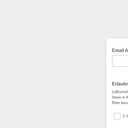
Email 
Erlaub
LeBistrot
Ihnen in 
Bitte las
E-